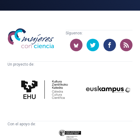
Mujeres
Síguenos:
con
ciencia
Un proyecto de:
Cátedra
Euskampus
de
Fundazioa
Cultura
Científica
Con el apoyo de:
Eusko