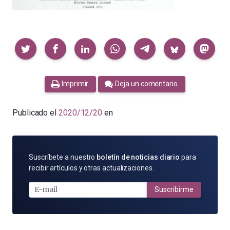
Compartir
Imprimir
Deja un comentario
Publicado el
2020/12/20
en
SUSCRÍBETE
Suscríbete a nuestro
boletín de noticias diario
para
POR
recibir artículos y otras actualizaciones.
E-
MAIL
Suscribirme