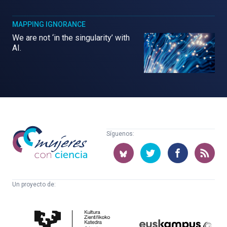
MAPPING IGNORANCE
We are not ‘in the singularity’ with
AI.
Mujeres
Síguenos:
con
ciencia
Un proyecto de:
Cátedra
Euskampus
de
Fundazioa
Cultura