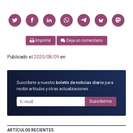
Compartir
Imprimir
Deja un comentario
Publicado el
2020/08/09
en
SUSCRÍBETE
Suscríbete a nuestro
boletín de noticias diario
para
POR
recibir artículos y otras actualizaciones.
E-
MAIL
Suscribirme
ARTÍCULOS RECIENTES