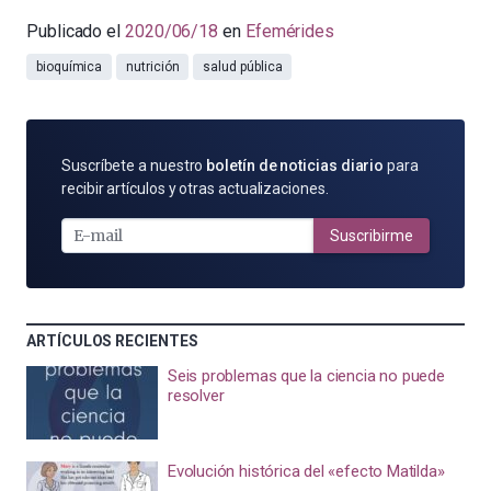
Publicado el
2020/06/18
en
Efemérides
bioquímica
nutrición
salud pública
SUSCRÍBETE
Suscríbete a nuestro
boletín de noticias diario
para
POR
recibir artículos y otras actualizaciones.
E-
MAIL
Suscribirme
ARTÍCULOS RECIENTES
Seis problemas que la ciencia no puede
resolver
Evolución histórica del «efecto Matilda»