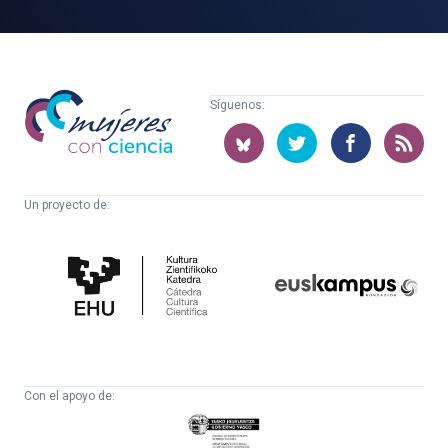
Mujeres
Síguenos:
con
ciencia
Un proyecto de:
Cátedra
Euskampus
de
Fundazioa
Cultura
Científica
Con el apoyo de:
Eusko