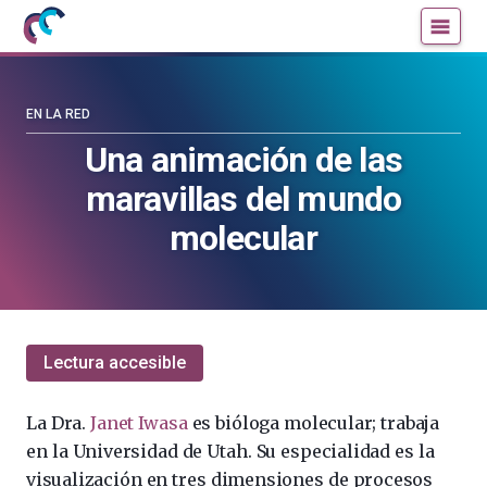
Mujeres
Un
con
blog
ciencia
de
—
la
EN LA RED
Cátedra
Cátedra
Una animación de las
de
de
maravillas del mundo
Cultura
Cultura
Científica
Científica
molecular
de
de
la
la
UPV/EHU
UPV/EHU
Lectura accesible
La Dra.
Janet Iwasa
es bióloga molecular; trabaja
en la Universidad de Utah. Su especialidad es la
visualización en tres dimensiones de procesos