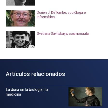
Dorien J. DeTombe, socióloga e
informática
Svetlana Savítskaya, cosmonauta
Artículos relacionados
La dona en la biologia i la
medicina