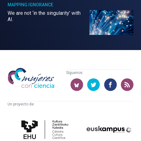
MAPPING IGNORANCE
We are not ‘in the singularity’ with
AI.
Mujeres
Síguenos:
con
ciencia
Un proyecto de:
Cátedra
Euskampus
de
Fundazioa
Cultura
Científica