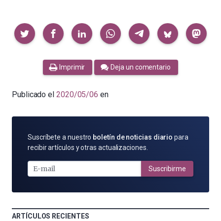
Compartir
Imprimir
Deja un comentario
Publicado el
2020/05/06
en
SUSCRÍBETE
Suscríbete a nuestro
boletín de noticias diario
para
POR
recibir artículos y otras actualizaciones.
E-
MAIL
Suscribirme
ARTÍCULOS RECIENTES