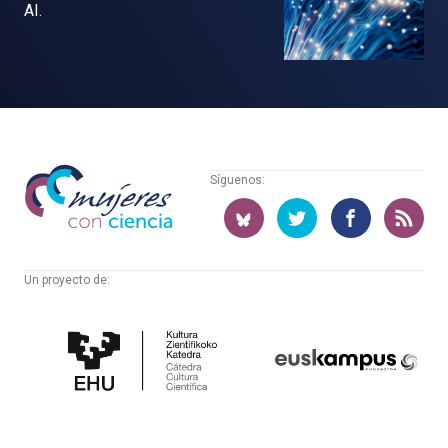
AI.
Mujeres
Síguenos:
con
ciencia
Un proyecto de:
Cátedra
Euskampus
de
Fundazioa
Cultura
Científica