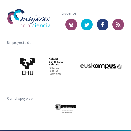
Mujeres
Síguenos:
con
ciencia
Un proyecto de:
Cátedra
Euskampus
de
Fundazioa
Cultura
Científica
Con el apoyo de:
Eusko
Jaurlaritza
-
Zientzia,