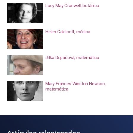
Lucy May Cranwell, botánica
Helen Caldicott, médica
Jitka Dupačová, matemática
Mary Frances Winston Newson,
matemática