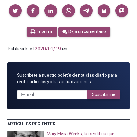
Compartir
Imprimir
Deja un comentario
Publicado el
2020/01/19
en
SUSCRÍBETE
Suscríbete a nuestro
boletín de noticias diario
para
POR
recibir artículos y otras actualizaciones.
E-
MAIL
Suscribirme
ARTÍCULOS RECIENTES
Mary Elvira Weeks, la científica que