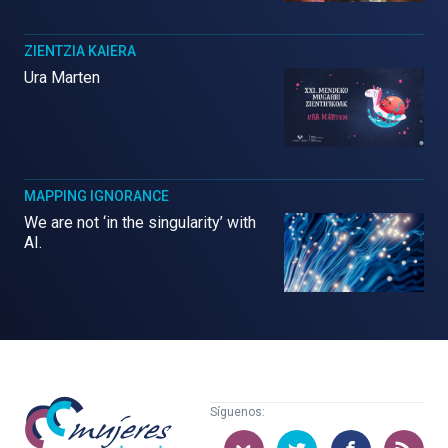
ZIENTZIA KAIERA
Ura Marten
MAPPING IGNORANCE
We are not ‘in the singularity’ with
AI.
Mujeres
Síguenos:
con