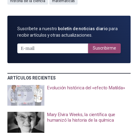
historia de la ciencia
matemáticas
SUSCRÍBETE
Suscríbete a nuestro
boletín de noticias diario
para
POR
recibir artículos y otras actualizaciones.
E-
MAIL
Suscribirme
ARTÍCULOS RECIENTES
Evolución histórica del «efecto Matilda»
Mary Elvira Weeks, la científica que
humanizó la historia de la química