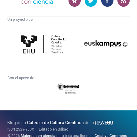
ciencia
Un proyecto de:
Cátedra
Euskampus
de
Fundazioa
Cultura
Científica
Con el apoyo de:
Eusko
Jaurlaritza
-
Zientzia,
Unibertsitate
Blog de la
Cátedra de Cultura Científica
de la
UPV
/
EHU
eta
ISSN
2529-900X
Editado en Bilbao
Berrikuntza
2026
Mujeres con ciencia
está bajo una licencia
Creative Commons