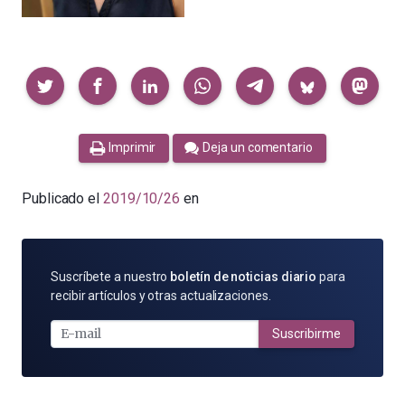
Compartir
Imprimir
Deja un comentario
Publicado el
2019/10/26
en
SUSCRÍBETE
Suscríbete a nuestro
boletín de noticias diario
para
POR
recibir artículos y otras actualizaciones.
E-
MAIL
Suscribirme