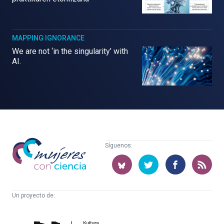
MAPPING IGNORANCE
We are not ‘in the singularity’ with
AI.
Mujeres
Síguenos:
con
ciencia
Un proyecto de:
Cátedra
Euskampus
de
Fundazioa