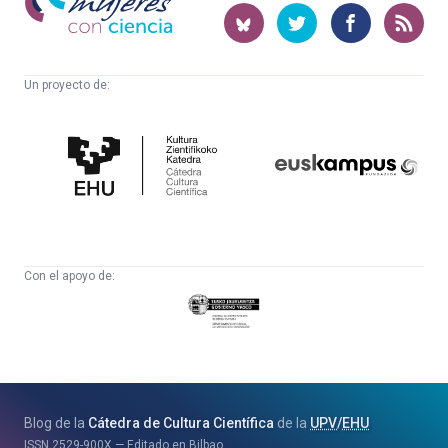
con
ciencia
Un proyecto de:
Cátedra
Euskampus
de
Fundazioa
Cultura
Científica
Con el apoyo de:
Eusko
Jaurlaritza
-
Zientzia,
Unibertsitate
Blog de la
Cátedra de Cultura Científica
de la
UPV
/
EHU
eta
ISSN
2529-900X
Editado en Bilbao