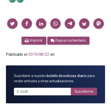
Compartir
Imprimir
Deja un comentario
Publicado el
2019/08/22
en
SUSCRÍBETE
Suscríbete a nuestro
boletín de noticias diario
para
POR
recibir artículos y otras actualizaciones.
E-
MAIL
Suscribirme