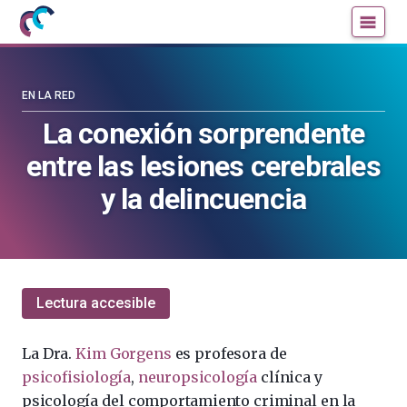
Mujeres
Un
con
blog
ciencia
de
—
la
EN LA RED
Cátedra
Cátedra
La conexión sorprendente
de
de
entre las lesiones cerebrales
Cultura
Cultura
Científica
Científica
y la delincuencia
de
de
la
la
UPV/EHU
UPV/EHU
Lectura accesible
La Dra.
Kim Gorgens
es profesora de
psicofisiología
,
neuropsicología
clínica y
psicología del comportamiento criminal en la