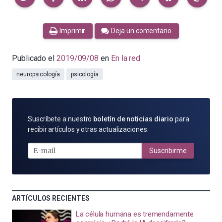
Imprimir
Deja un comentario
Publicado el
2019/09/08
en
En la red
neuropsicología
psicología
SUSCRÍBETE
Suscríbete a nuestro
boletín de noticias diario
para
POR
recibir artículos y otras actualizaciones.
E-
MAIL
Suscribirme
ARTÍCULOS RECIENTES
La célula humana es tremendamente