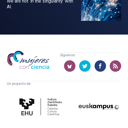
We are not ‘in the singularity’ with
AI.
Mujeres
Síguenos:
con
ciencia
Un proyecto de:
Cátedra
Euskampus
de
Fundazioa
Cultura
Científica