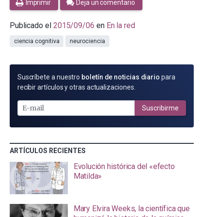
Imprimir
Deja un comentario
Publicado el
2015/09/06
en
En la red
ciencia cognitiva
neurociencia
SUSCRÍBETE
Suscríbete a nuestro
boletín de noticias diario
para
POR
recibir artículos y otras actualizaciones.
E-
MAIL
Suscribirme
ARTÍCULOS RECIENTES
Evolución histórica del «efecto
Matilda»
Mary Elvira Weeks, la científica que