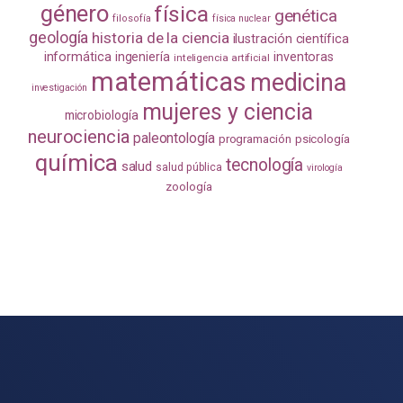
género
física
genética
filosofía
física nuclear
geología
historia de la ciencia
ilustración científica
informática
ingeniería
inventoras
inteligencia artificial
matemáticas
medicina
investigación
mujeres y ciencia
microbiología
neurociencia
paleontología
programación
psicología
química
tecnología
salud
salud pública
virología
zoología