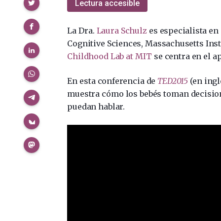
Compartir
Lectura accesible
La Dra.
Laura Schulz
es especialista en
Cognitive Sciences, Massachusetts Inst
Childhood Lab at MIT
se centra en el a
En esta conferencia de
TED2015
(en ingl
muestra cómo los bebés toman decisione
puedan hablar.