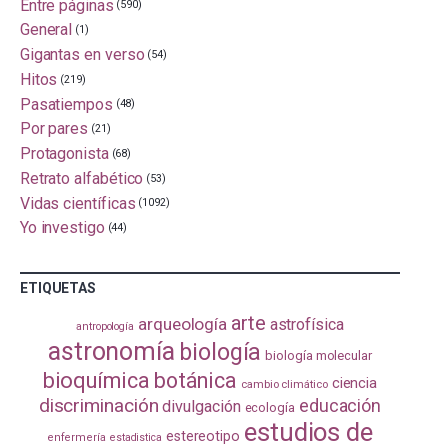
Entre páginas
(590)
General
(1)
Gigantas en verso
(54)
Hitos
(219)
Pasatiempos
(48)
Por pares
(21)
Protagonista
(68)
Retrato alfabético
(53)
Vidas científicas
(1092)
Yo investigo
(44)
ETIQUETAS
arte
arqueología
astrofísica
antropología
astronomía
biología
biología molecular
bioquímica
botánica
ciencia
cambio climático
discriminación
educación
divulgación
ecología
estudios de
estereotipo
enfermería
estadistica