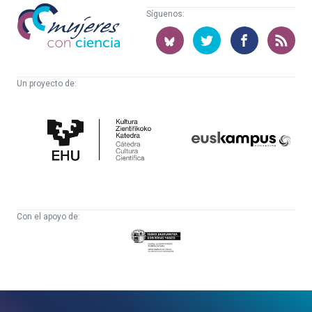
Mujeres
Síguenos:
con
ciencia
Un proyecto de:
Cátedra
Euskampus
de
Fundazioa
Cultura
Científica
Con el apoyo de:
Eusko
Jaurlaritza
-
Zientzia,
Unibertsitate