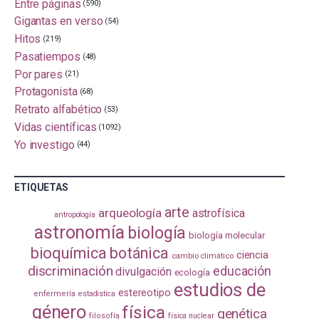
Entre páginas
(590)
Gigantas en verso
(54)
Hitos
(219)
Pasatiempos
(48)
Por pares
(21)
Protagonista
(68)
Retrato alfabético
(53)
Vidas científicas
(1092)
Yo investigo
(44)
ETIQUETAS
arte
arqueología
astrofísica
antropología
astronomía
biología
biología molecular
bioquímica
botánica
ciencia
cambio climático
discriminación
educación
divulgación
ecología
estudios de
estereotipo
enfermería
estadistica
género
física
genética
filosofía
física nuclear