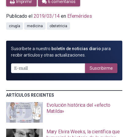
Imprimir
6 comentarios
Publicado el
2019/03/14
en
Efemérides
cirugía
medicina
obstetricia
SUSCRÍBETE
Suscríbete a nuestro
boletín de noticias diario
para
POR
recibir artículos y otras actualizaciones.
E-
MAIL
Suscribirme
ARTÍCULOS RECIENTES
Evolución histórica del «efecto
Matilda»
Mary Elvira Weeks, la científica que