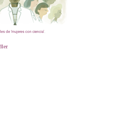
es de ‘mujeres con ciencia’
.
dler