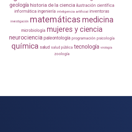
geología
historia de la ciencia
ilustración científica
informática
ingeniería
inventoras
inteligencia artificial
matemáticas
medicina
investigación
mujeres y ciencia
microbiología
neurociencia
paleontología
programación
psicología
química
tecnología
salud
salud pública
virología
zoología