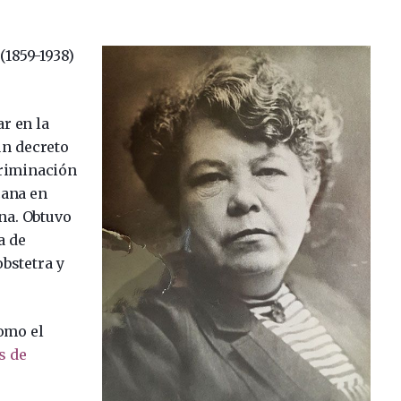
(1859-1938)
r en la
un decreto
criminación
cana en
na. Obtuvo
a de
obstetra y
omo el
s de