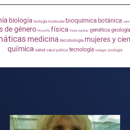
mía
biología
bioquímica
botánica
biología molecular
camb
s de género
física
genética
geologí
filosofía
física nuclear
áticas
medicina
mujeres y cie
microbiología
química
tecnología
salud
zoología
salud pública
virología