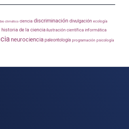
discriminación
divulgación
ciencia
ecología
io climático
a
historia de la ciencia
ilustración científica
informática
ncia
neurociencia
paleontología
programación
psicología