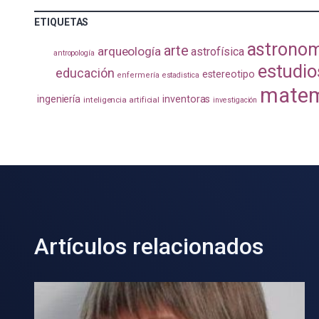
ETIQUETAS
astrono
arte
arqueología
astrofísica
antropología
estudio
educación
estereotipo
enfermería
estadistica
matem
ingeniería
inventoras
inteligencia artificial
investigación
Artículos relacionados