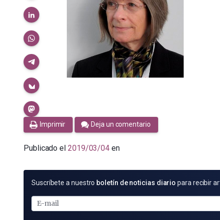
Imprimir
Deja un comentario
Publicado el
2019/03/04
en
SUSCRÍBETE
Suscríbete a nuestro
boletín de noticias diario
para recibir ar
POR
E-
MAIL