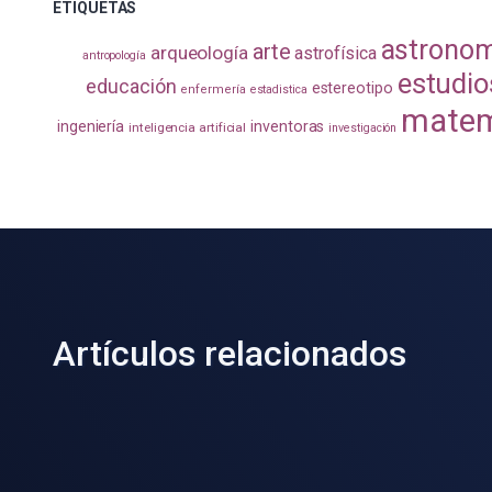
ETIQUETAS
astrono
arte
arqueología
astrofísica
antropología
estudio
educación
estereotipo
enfermería
estadistica
matem
ingeniería
inventoras
inteligencia artificial
investigación
Artículos relacionados