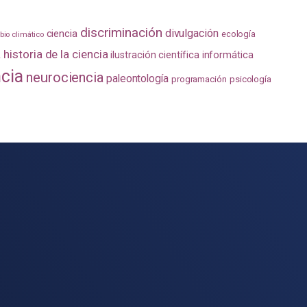
discriminación
divulgación
ciencia
ecología
io climático
a
historia de la ciencia
ilustración científica
informática
ncia
neurociencia
paleontología
programación
psicología