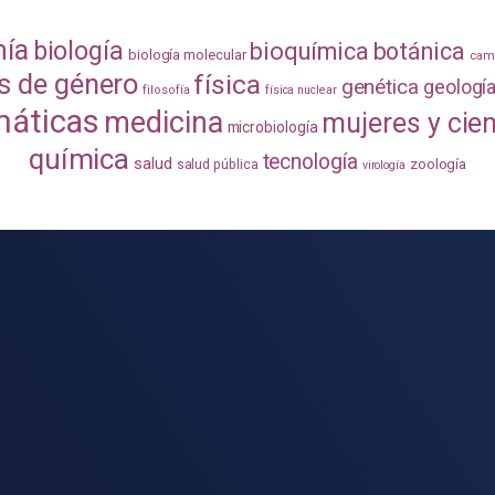
mía
biología
bioquímica
botánica
biología molecular
camb
s de género
física
genética
geologí
filosofía
física nuclear
áticas
medicina
mujeres y cie
microbiología
química
tecnología
salud
zoología
salud pública
virología