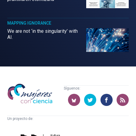
MAPPING IGNORANCE
We are not ‘in the singularity’ with
AI.
Mujeres
Síguenos:
con
ciencia
Un proyecto de:
Cátedra
Euskampus
de
Fundazioa