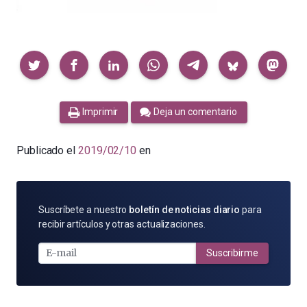
Compartir
Imprimir
Deja un comentario
Publicado el
2019/02/10
en
SUSCRÍBETE
Suscríbete a nuestro
boletín de noticias diario
para
POR
recibir artículos y otras actualizaciones.
E-
MAIL
Suscribirme