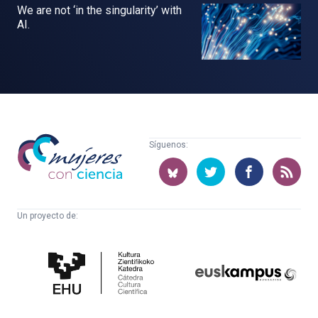
We are not ‘in the singularity’ with
AI.
Mujeres
Síguenos:
con
ciencia
Un proyecto de:
Cátedra
Euskampus
de
Fundazioa
Cultura
Científica