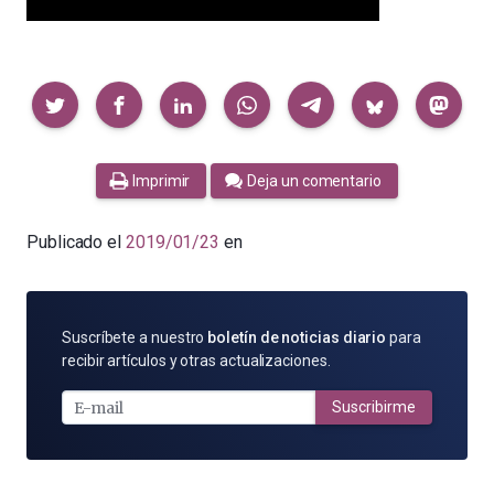
Compartir
Imprimir
Deja un comentario
Publicado el
2019/01/23
en
SUSCRÍBETE
Suscríbete a nuestro
boletín de noticias diario
para
POR
recibir artículos y otras actualizaciones.
E-
MAIL
Suscribirme