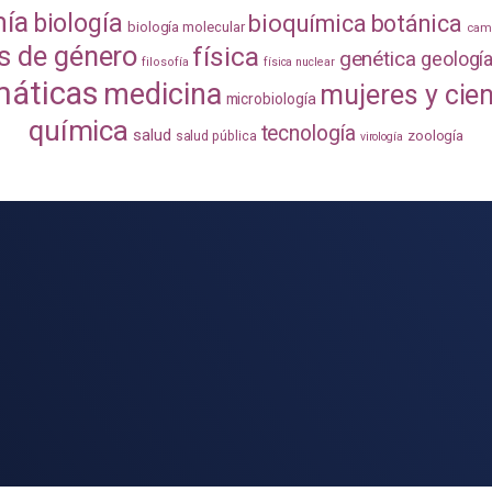
mía
biología
bioquímica
botánica
biología molecular
camb
s de género
física
genética
geologí
filosofía
física nuclear
áticas
medicina
mujeres y cie
microbiología
química
tecnología
salud
zoología
salud pública
virología