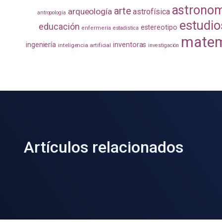
astrono
arte
arqueología
astrofísica
antropología
estudio
educación
estereotipo
enfermería
estadistica
matem
ingeniería
inventoras
inteligencia artificial
investigación
Artículos relacionados