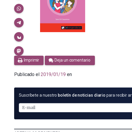
Imprimir
Deja un comentario
Publicado el
2019/01/19
en
SUSCRÍBETE
Suscríbete a nuestro
boletín de noticias diario
para recibir ar
POR
E-
MAIL