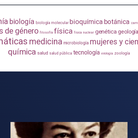
mía
biología
bioquímica
botánica
biología molecular
camb
s de género
física
genética
geologí
filosofía
física nuclear
áticas
medicina
mujeres y cie
microbiología
química
tecnología
salud
zoología
salud pública
virología