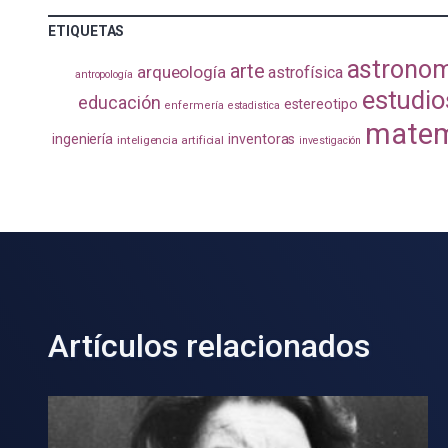
ETIQUETAS
astrono
arte
arqueología
astrofísica
antropología
estudio
educación
estereotipo
enfermería
estadistica
matem
ingeniería
inventoras
inteligencia artificial
investigación
Artículos relacionados