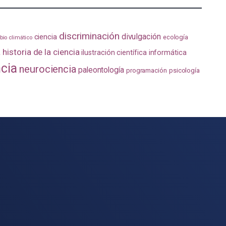
discriminación
divulgación
ciencia
ecología
io climático
a
historia de la ciencia
ilustración científica
informática
ncia
neurociencia
paleontología
programación
psicología