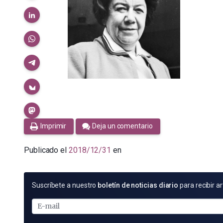
Imprimir
Deja un comentario
Publicado el
2018/12/31
en
SUSCRÍBETE
Suscríbete a nuestro
boletín de noticias diario
para recibir ar
POR
E-
MAIL