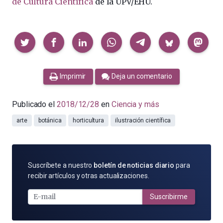
de Cultura Científica
de la UPV/EHU.
Compartir
Imprimir
Deja un comentario
Publicado el
2018/12/28
en
Ciencia y más
arte
botánica
horticultura
ilustración científica
SUSCRÍBETE
Suscríbete a nuestro
boletín de noticias diario
para
POR
recibir artículos y otras actualizaciones.
E-
MAIL
Suscribirme