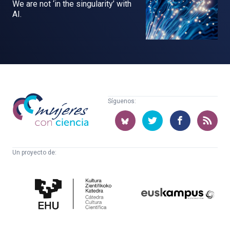
We are not ‘in the singularity’ with
AI.
Mujeres
Síguenos:
con
ciencia
Un proyecto de:
Cátedra
Euskampus
de
Fundazioa
Cultura
Científica