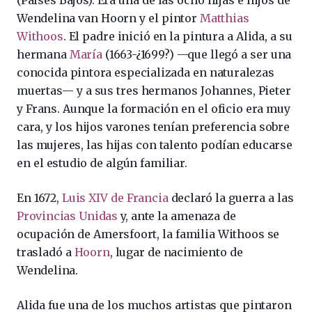
(Países Bajos). Era una de las ocho hijas e hijos de
Wendelina van Hoorn y el pintor
Matthias
Withoos
. El padre inició en la pintura a Alida, a su
hermana
María
(1663-¿1699?) —que llegó a ser una
conocida pintora especializada en naturalezas
muertas— y a sus tres hermanos Johannes, Pieter
y Frans. Aunque la formación en el oficio era muy
cara, y los hijos varones tenían preferencia sobre
las mujeres, las hijas con talento podían educarse
en el estudio de algún familiar.
En 1672,
Luis XIV de Francia
declaró la guerra a las
Provincias Unidas
y, ante la amenaza de
ocupación de Amersfoort, la familia Withoos se
trasladó a
Hoorn
, lugar de nacimiento de
Wendelina.
Alida fue una de los muchos artistas que pintaron