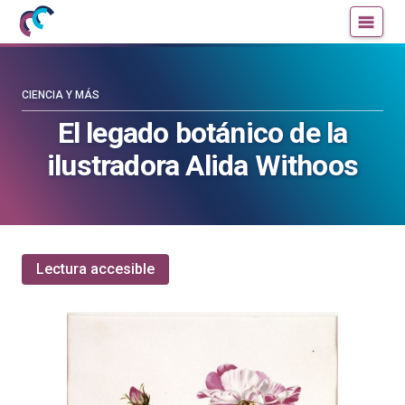
Mujeres
Un
con
blog
ciencia
de
—
la
CIENCIA Y MÁS
Cátedra
Cátedra
El legado botánico de la
de
de
ilustradora Alida Withoos
Cultura
Cultura
Científica
Científica
de
de
la
la
UPV/EHU
UPV/EHU
Lectura accesible