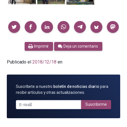
Compartir
Imprimir
Deja un comentario
Publicado el
2018/12/18
en
SUSCRÍBETE
Suscríbete a nuestro
boletín de noticias diario
para
POR
recibir artículos y otras actualizaciones.
E-
MAIL
Suscribirme