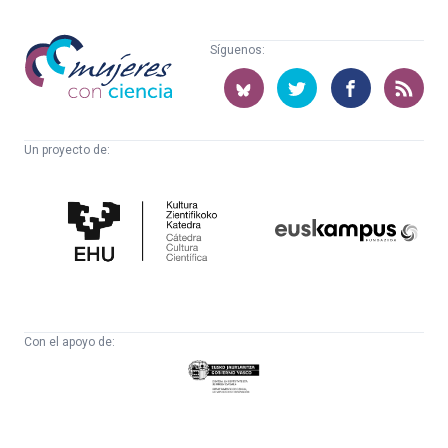
Mujeres
Síguenos:
con
ciencia
Un proyecto de:
Cátedra
Euskampus
de
Fundazioa
Cultura
Científica
Con el apoyo de:
Eusko
Jaurlaritza
-
Zientzia,