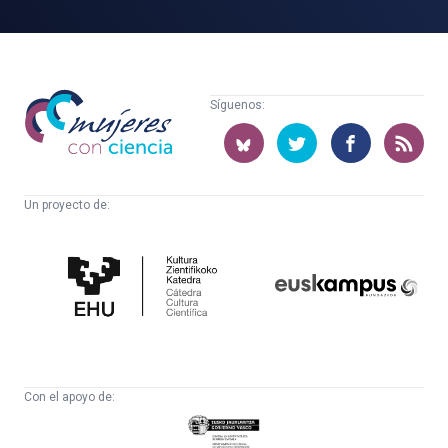
Mujeres
Síguenos:
con
ciencia
Un proyecto de:
Cátedra
Euskampus
de
Fundazioa
Cultura
Científica
Con el apoyo de:
Eusko