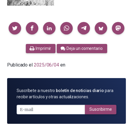
Compartir
Imprimir
Deja un comentario
Publicado el
2025/06/04
en
SUSCRÍBETE
Suscríbete a nuestro
boletín de noticias diario
para
POR
recibir artículos y otras actualizaciones.
E-
MAIL
Suscribirme