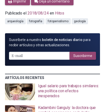
Imprimir
Deja un comentario
Publicado el
2018/08/24
en
Hitos
arqueología
fotografía
fotoperiodismo
geología
SUSCRÍBETE
Suscríbete a nuestro
boletín de noticias diario
para
POR
recibir artículos y otras actualizaciones.
E-
MAIL
Suscribirme
ARTÍCULOS RECIENTES
Igual salario para trabajos similares:
una política con efectos
inesperados
Kadambini Ganguly: la doctora que