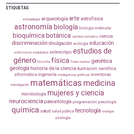
ETIQUETAS
arte
arqueología
astrofísica
antropología
astronomía
biología
biología molecular
bioquímica
botánica
ciencia
cambio climático
discriminación
educación
divulgación
ecología
estudios de
estereotipo
enfermería
estadistica
género
física
genética
filosofía
física nuclear
geología
historia de la ciencia
ilustración científica
informática
ingeniería
inventoras
inteligencia artificial
matemáticas
medicina
investigación
mujeres y ciencia
microbiología
neurociencia
paleontología
programación
psicología
química
tecnología
salud
salud pública
virología
zoología