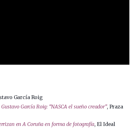
stavo García Roig
 Gustavo García Roig: “NASCA el sueño creador”
, Praza
rrizan en A Coruña en forma de fotografía
, El Ideal