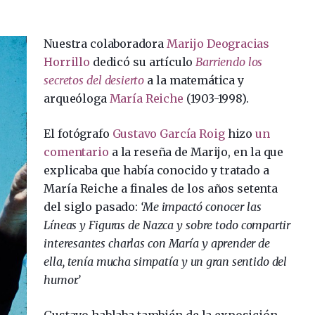
Nuestra colaboradora
Marijo Deogracias
Horrillo
dedicó su artículo
Barriendo los
secretos del desierto
a la matemática y
arqueóloga
María Reiche
(1903-1998).
El fotógrafo
Gustavo García Roig
hizo
un
comentario
a la reseña de Marijo, en la que
explicaba que había conocido y tratado a
María Reiche a finales de los años setenta
del siglo pasado:
‘Me impactó conocer las
Líneas y Figuras de Nazca y sobre todo compartir
interesantes charlas con María y aprender de
ella, tenía mucha simpatía y un gran sentido del
humor.’
Gustavo hablaba también de la exposición