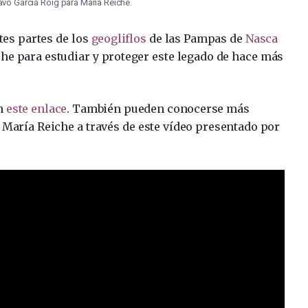
vo García Roig para María Reiche.
tes partes de los
geogliflos
de las Pampas de
Nasca
he para estudiar y proteger este legado de hace más
en
este enlace
. También pueden conocerse más
 María Reiche a través de este vídeo presentado por