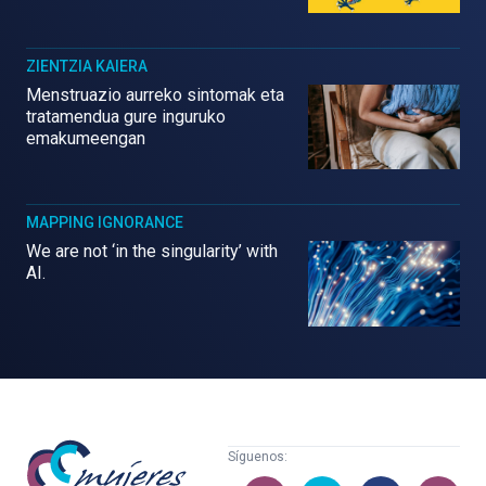
ZIENTZIA KAIERA
Menstruazio aurreko sintomak eta
tratamendua gure inguruko
emakumeengan
MAPPING IGNORANCE
We are not ‘in the singularity’ with
AI.
Mujeres
Síguenos:
con