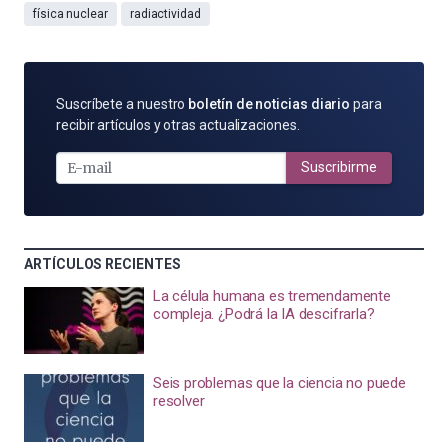
física nuclear
radiactividad
SUSCRÍBETE
Suscríbete a nuestro
boletín de noticias diario
para
POR
recibir artículos y otras actualizaciones.
E-
MAIL
Suscribirme
ARTÍCULOS RECIENTES
La célula humana es tremendamente
compleja. ¿Podrá la IA descifrarla?
Seis problemas que la ciencia no puede
resolver