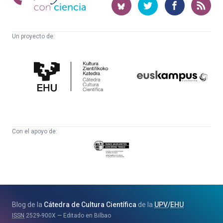
ciencia
Un proyecto de:
Cátedra
Euskampus
de
Fundazioa
Cultura
Científica
Con el apoyo de:
Eusko
Jaurlaritza
-
Zientzia,
Unibertsitate
Blog de la
Cátedra de Cultura Científica
de la
UPV
/
EHU
eta
ISSN
2529-900X
Editado en Bilbao
Berrikuntza