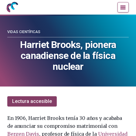
Mujeres
Un
con
blog
ciencia
de
—
la
VIDAS CIENTÍFICAS
Cátedra
Cátedra
Harriet Brooks, pionera
de
de
canadiense de la física
Cultura
Cultura
Científica
Científica
nuclear
de
de
la
la
UPV/EHU
UPV/EHU
Lectura accesible
En 1906, Harriet Brooks tenía 30 años y acababa
de anunciar su compromiso matrimonial con
Bergen Davis
, profesor de física de la
Universidad