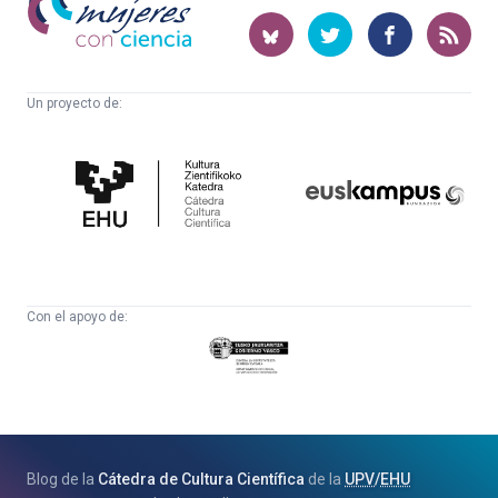
con
ciencia
Un proyecto de:
Cátedra
Euskampus
de
Fundazioa
Cultura
Científica
Con el apoyo de:
Eusko
Jaurlaritza
-
Zientzia,
Unibertsitate
Blog de la
Cátedra de Cultura Científica
de la
UPV
/
EHU
eta