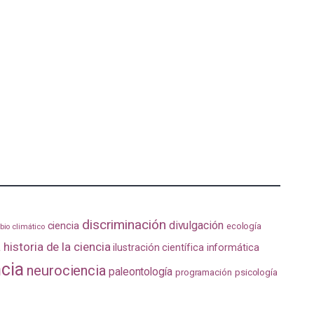
discriminación
divulgación
ciencia
ecología
io climático
a
historia de la ciencia
ilustración científica
informática
ncia
neurociencia
paleontología
programación
psicología