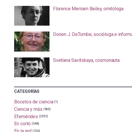
Florence Merriam Bailey, ornitóloga
Dorien J. DeTombe, socióloga e inform
Svetlana Savítskaya, cosmonauta
CATEGORÍAS
Bocetos de ciencia
(1)
Ciencia y más
(965)
Efemérides
(2051)
En corto
(548)
En la red
(720)