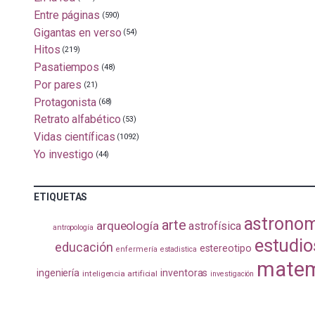
Entre páginas
(590)
Gigantas en verso
(54)
Hitos
(219)
Pasatiempos
(48)
Por pares
(21)
Protagonista
(68)
Retrato alfabético
(53)
Vidas científicas
(1092)
Yo investigo
(44)
ETIQUETAS
astrono
arte
arqueología
astrofísica
antropología
estudio
educación
estereotipo
enfermería
estadistica
matem
ingeniería
inventoras
inteligencia artificial
investigación