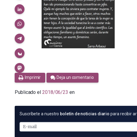
Imprimir
Deja un comentario
Publicado el
2018/06/23
en
SUSCRÍBETE
Suscríbete a nuestro
boletín de noticias diario
para recibir ar
POR
E-
MAIL