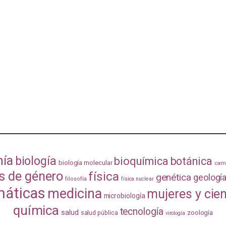
mía
biología
bioquímica
botánica
biología molecular
camb
s de género
física
genética
geologí
filosofía
física nuclear
áticas
medicina
mujeres y cie
microbiología
química
tecnología
salud
zoología
salud pública
virología