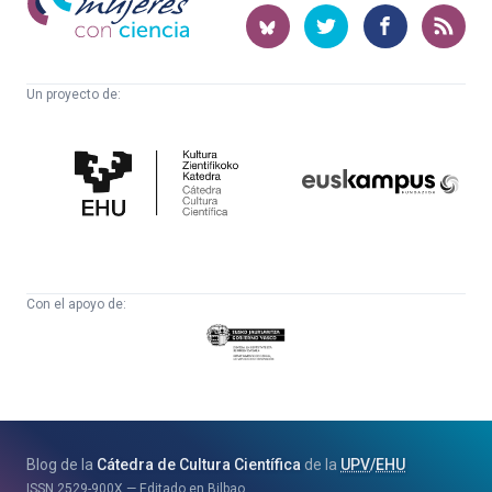
con
ciencia
Un proyecto de:
Cátedra
Euskampus
de
Fundazioa
Cultura
Científica
Con el apoyo de:
Eusko
Jaurlaritza
-
Zientzia,
Unibertsitate
Blog de la
Cátedra de Cultura Científica
de la
UPV
/
EHU
eta
ISSN
2529-900X
Editado en Bilbao