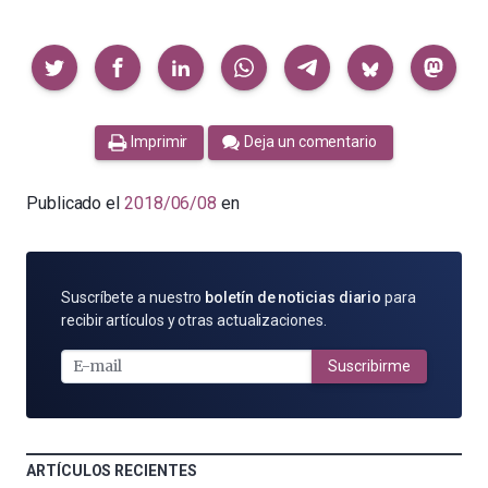
Compartir
Imprimir
Deja un comentario
Publicado el
2018/06/08
en
SUSCRÍBETE
Suscríbete a nuestro
boletín de noticias diario
para
POR
recibir artículos y otras actualizaciones.
E-
MAIL
Suscribirme
ARTÍCULOS RECIENTES