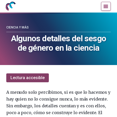
Mujeres
Un
con
blog
ciencia
de
—
la
CIENCIA Y MÁS
Cátedra
Cátedra
Algunos detalles del sesgo
de
de
de género en la ciencia
Cultura
Cultura
Científica
Científica
de
de
la
la
UPV/EHU
UPV/EHU
Lectura accesible
A menudo solo percibimos, si es que lo hacemos y
hay quien no lo consigue nunca, lo más evidente.
Sin embargo, los detalles cuentan y es con ellos,
poco a poco, cómo se construye lo evidente. El