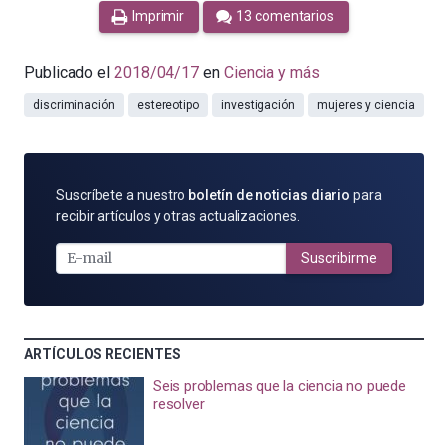
Imprimir
13 comentarios
Publicado el
2018/04/17
en
Ciencia y más
discriminación
estereotipo
investigación
mujeres y ciencia
SUSCRÍBETE
Suscríbete a nuestro
boletín de noticias diario
para
POR
recibir artículos y otras actualizaciones.
E-
MAIL
Suscribirme
ARTÍCULOS RECIENTES
Seis problemas que la ciencia no puede
resolver