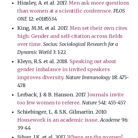
Hinsley, A. et al. 2017.
Men ask more questions
than women at a scientific conference
.
PLOS
ONE
12: e0185534
King, M.M. et al. 2017.
Men set their own cites
high: Gender and self-citation across fields
over time
.
Socius: Sociological Research for a
Dynamic World
3: 1-22
Kleyn, R.S. et al. 2018.
Speaking out about
gender imbalance in invited speakers
improves diversity
.
Nature Immunology
18: 475-
478
Lerback, J. & B. Hanson. 2017.
Journals invite
too few women to referee
.
Nature
541: 455-457
Schiebinger, L. & S.K. Gilmartin. 2010.
Housework is an academic issue
.
Academe
96:
39-44
Silver, J.K. et al. 2017.
Where are the women?