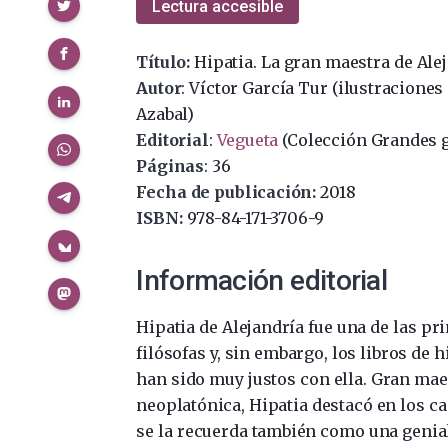
Compartir
Lectura accesible
Título:
Hipatia. La gran maestra de Ale
Autor
: Víctor García Tur (ilustraciones
Azabal)
Editorial
:
Vegueta
(Colección Grandes 
Páginas
: 36
Fecha de publicación:
2018
ISBN:
978-84-171-3706-9
Información editorial
Hipatia de Alejandría fue una de las pr
filósofas y, sin embargo, los libros de h
han sido muy justos con ella. Gran mae
neoplatónica, Hipatia destacó en los 
se la recuerda también como una genial