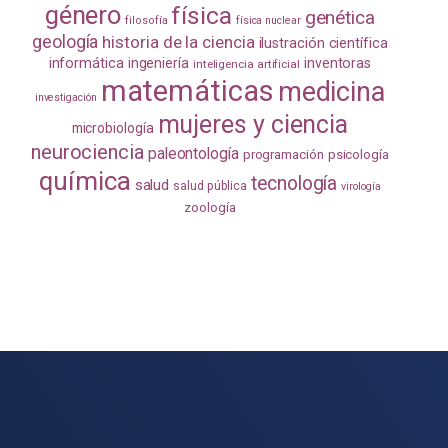
género
física
genética
filosofía
física nuclear
geología
historia de la ciencia
ilustración científica
informática
ingeniería
inventoras
inteligencia artificial
matemáticas
medicina
investigación
mujeres y ciencia
microbiología
neurociencia
paleontología
programación
psicología
química
tecnología
salud
salud pública
virología
zoología