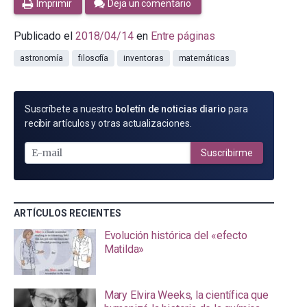
Imprimir
Deja un comentario
Publicado el
2018/04/14
en
Entre páginas
astronomía
filosofía
inventoras
matemáticas
SUSCRÍBETE
Suscríbete a nuestro
boletín de noticias diario
para
POR
recibir artículos y otras actualizaciones.
E-
MAIL
Suscribirme
ARTÍCULOS RECIENTES
Evolución histórica del «efecto
Matilda»
Mary Elvira Weeks, la científica que