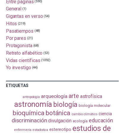
Entre páginas
(590)
General
(1)
Gigantas en verso
(54)
Hitos
(219)
Pasatiempos
(48)
Por pares
(21)
Protagonista
(68)
Retrato alfabético
(53)
Vidas científicas
(1092)
Yo investigo
(44)
ETIQUETAS
arte
arqueología
astrofísica
antropología
astronomía
biología
biología molecular
bioquímica
botánica
ciencia
cambio climático
discriminación
educación
divulgación
ecología
estudios de
estereotipo
enfermería
estadistica