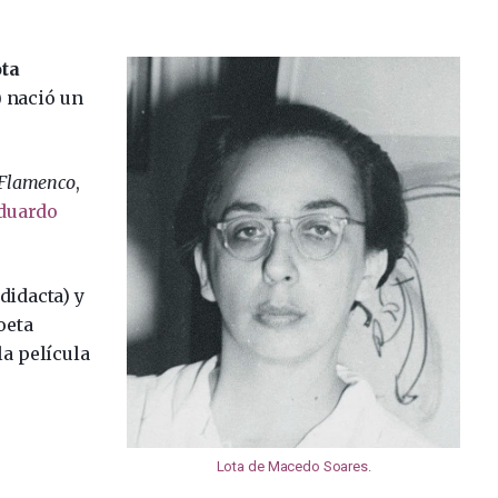
ta
) nació un
 Flamenco
,
Eduardo
didacta) y
oeta
la película
Lota de Macedo Soares
.