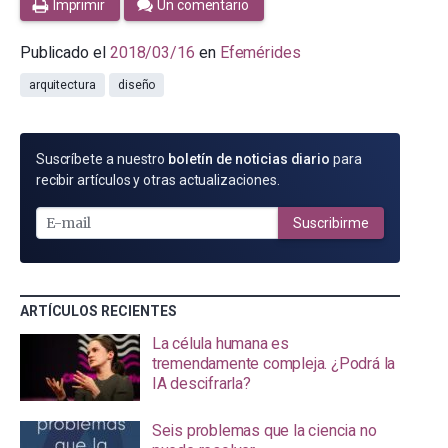
Imprimir
Un comentario
Publicado el
2018/03/16
en
Efemérides
arquitectura
diseño
SUSCRÍBETE
Suscríbete a nuestro
boletín de noticias diario
para
POR
recibir artículos y otras actualizaciones.
E-
MAIL
Suscribirme
ARTÍCULOS RECIENTES
La célula humana es
tremendamente compleja. ¿Podrá la
IA descifrarla?
Seis problemas que la ciencia no