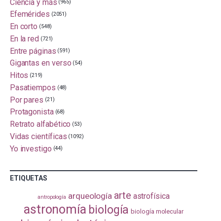
Ciencia y más
(965)
Efemérides
(2051)
En corto
(548)
En la red
(721)
Entre páginas
(591)
Gigantas en verso
(54)
Hitos
(219)
Pasatiempos
(48)
Por pares
(21)
Protagonista
(68)
Retrato alfabético
(53)
Vidas científicas
(1092)
Yo investigo
(44)
ETIQUETAS
arte
arqueología
astrofísica
antropología
astronomía
biología
biología molecular