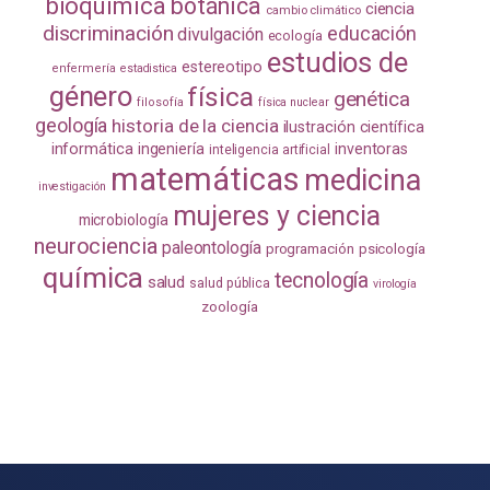
bioquímica
botánica
ciencia
cambio climático
discriminación
educación
divulgación
ecología
estudios de
estereotipo
enfermería
estadistica
género
física
genética
filosofía
física nuclear
geología
historia de la ciencia
ilustración científica
informática
ingeniería
inventoras
inteligencia artificial
matemáticas
medicina
investigación
mujeres y ciencia
microbiología
neurociencia
paleontología
programación
psicología
química
tecnología
salud
salud pública
virología
zoología