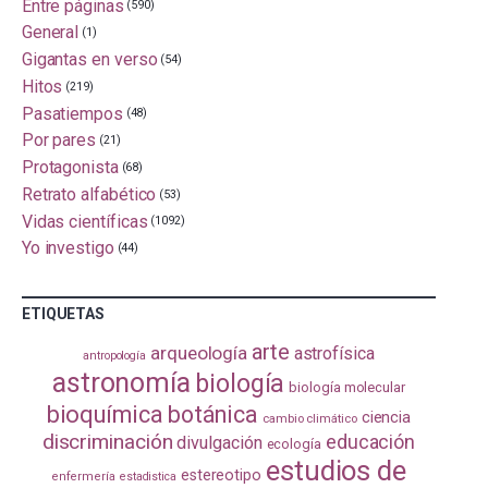
Entre páginas
(590)
General
(1)
Gigantas en verso
(54)
Hitos
(219)
Pasatiempos
(48)
Por pares
(21)
Protagonista
(68)
Retrato alfabético
(53)
Vidas científicas
(1092)
Yo investigo
(44)
ETIQUETAS
arte
arqueología
astrofísica
antropología
astronomía
biología
biología molecular
bioquímica
botánica
ciencia
cambio climático
discriminación
educación
divulgación
ecología
estudios de
estereotipo
enfermería
estadistica