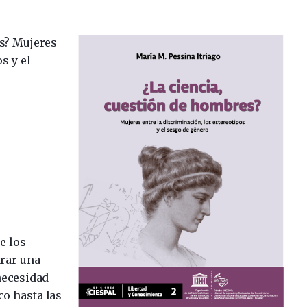
s? Mujeres
s y el
e los
arar una
 necesidad
o hasta las