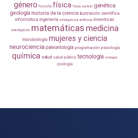
género
física
genética
filosofía
física nuclear
geología
historia de la ciencia
ilustración científica
informática
ingeniería
inventoras
inteligencia artificial
matemáticas
medicina
investigación
mujeres y ciencia
microbiología
neurociencia
paleontología
programación
psicología
química
tecnología
salud
salud pública
virología
zoología