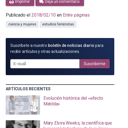
Imprimir
Deja un comentario
Publicado el
2018/02/10
en
Entre páginas
ciencia y mujeres
estudios feministas
SUSCRÍBETE
Suscríbete a nuestro
boletín de noticias diario
para
POR
recibir artículos y otras actualizaciones.
E-
MAIL
Suscribirme
ARTÍCULOS RECIENTES
Evolución histórica del «efecto
Matilda»
Mary Elvira Weeks, la científica que