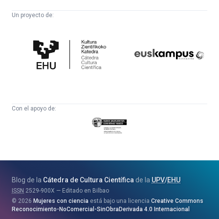
Un proyecto de:
Cátedra
Euskampus
de
Fundazioa
Cultura
Científica
Con el apoyo de:
Eusko
Jaurlaritza
-
Zientzia,
Unibertsitate
Blog de la
Cátedra de Cultura Científica
de la
UPV
/
EHU
eta
ISSN
2529-900X
Editado en Bilbao
Berrikuntza
2026
Mujeres con ciencia
está bajo una licencia
Creative Commons
Saila
Reconocimiento-NoComercial-SinObraDerivada 4.0 Internacional