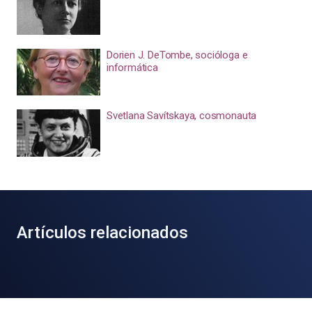
Dorien J. DeTombe, socióloga e
informática
Svetlana Savítskaya, cosmonauta
Artículos relacionados