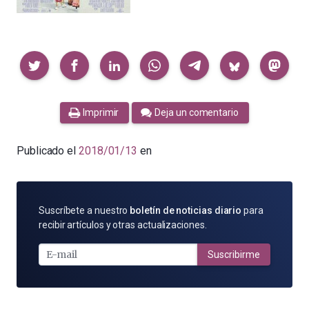
Compartir
Imprimir
Deja un comentario
Publicado el
2018/01/13
en
SUSCRÍBETE
Suscríbete a nuestro
boletín de noticias diario
para
POR
recibir artículos y otras actualizaciones.
E-
MAIL
Suscribirme