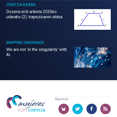
ZIENTZIA KAIERA
Dozena erdi ariketa 2026ko
udarako (2): trapezioaren aldea
MAPPING IGNORANCE
We are not ‘in the singularity’ with
AI.
Mujeres
Síguenos:
con
ciencia