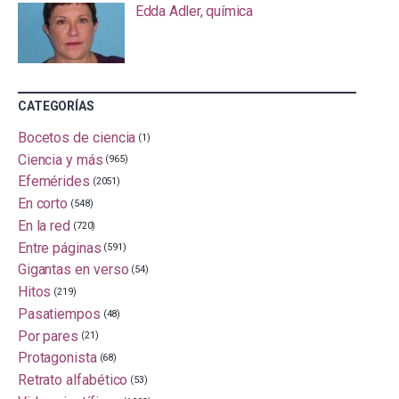
Edda Adler, química
CATEGORÍAS
Bocetos de ciencia
(1)
Ciencia y más
(965)
Efemérides
(2051)
En corto
(548)
En la red
(720)
Entre páginas
(591)
Gigantas en verso
(54)
Hitos
(219)
Pasatiempos
(48)
Por pares
(21)
Protagonista
(68)
Retrato alfabético
(53)