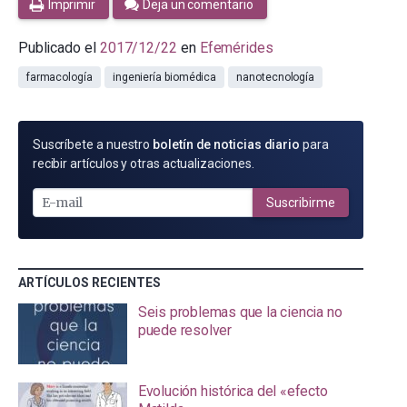
Imprimir
Deja un comentario
Publicado el
2017/12/22
en
Efemérides
farmacología
ingeniería biomédica
nanotecnología
SUSCRÍBETE
Suscríbete a nuestro
boletín de noticias diario
para
POR
recibir artículos y otras actualizaciones.
E-
MAIL
Suscribirme
ARTÍCULOS RECIENTES
Seis problemas que la ciencia no
puede resolver
Evolución histórica del «efecto