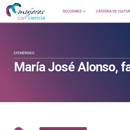
SECCIONES
CÁTEDRA DE CULTUR
Mujeres
Un
con
blog
ciencia
de
—
la
Cátedra
Cátedra
de
de
EFEMÉRIDES
Cultura
Cultura
María José Alonso, 
Científica
Científica
de
de
la
la
UPV/EHU
UPV/EHU