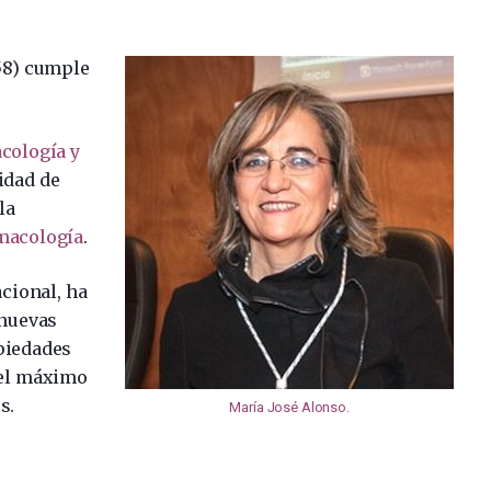
58) cumple
cología y
idad de
la
macología
.
cional, ha
 nuevas
piedades
 el máximo
s.
María José Alonso
.