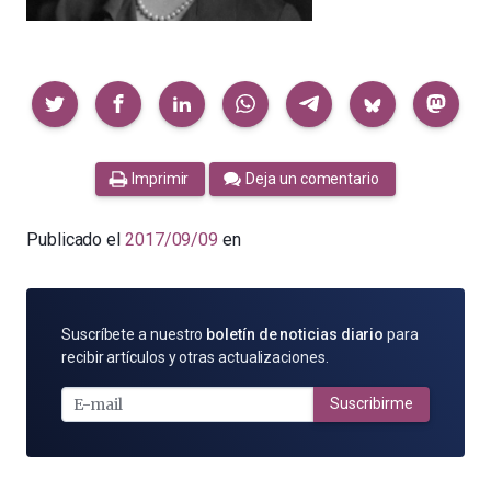
Compartir
Imprimir
Deja un comentario
Publicado el
2017/09/09
en
SUSCRÍBETE
Suscríbete a nuestro
boletín de noticias diario
para
POR
recibir artículos y otras actualizaciones.
E-
MAIL
Suscribirme