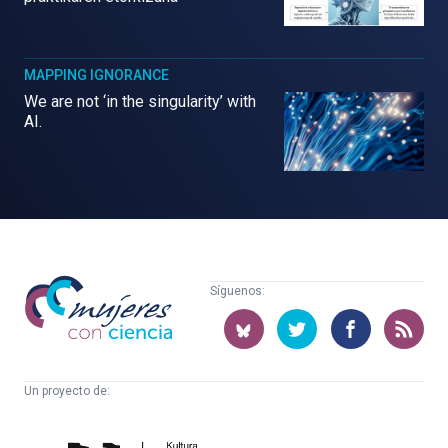
MAPPING IGNORANCE
We are not ‘in the singularity’ with
AI.
Mujeres
Síguenos:
con
ciencia
Un proyecto de:
Cátedra
Euskampus
de
Fundazioa