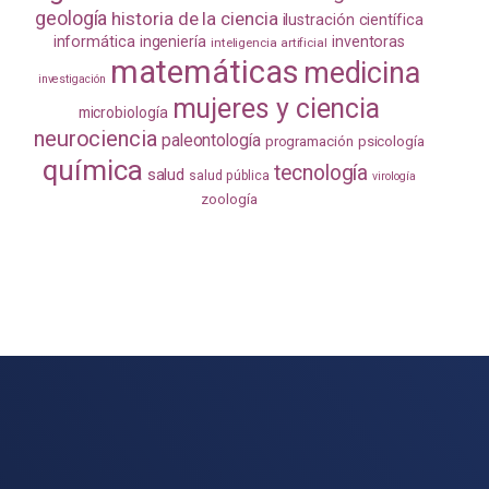
geología
historia de la ciencia
ilustración científica
informática
ingeniería
inventoras
inteligencia artificial
matemáticas
medicina
investigación
mujeres y ciencia
microbiología
neurociencia
paleontología
programación
psicología
química
tecnología
salud
salud pública
virología
zoología