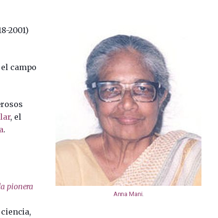
18-2001)
 el campo
erosos
lar
, el
a
.
a pionera
Anna Mani
.
o
 ciencia,