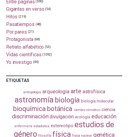
Entre páginas
(590)
Gigantas en verso
(54)
Hitos
(219)
Pasatiempos
(48)
Por pares
(21)
Protagonista
(68)
Retrato alfabético
(53)
Vidas científicas
(1092)
Yo investigo
(44)
ETIQUETAS
arte
arqueología
astrofísica
antropología
astronomía
biología
biología molecular
bioquímica
botánica
ciencia
cambio climático
discriminación
educación
divulgación
ecología
estudios de
estereotipo
enfermería
estadistica
género
física
genética
filosofía
física nuclear