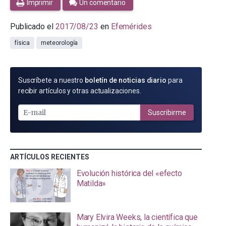
Imprimir
Un comentario
Publicado el
2017/08/23
en
Efemérides
física
meteorología
SUSCRÍBETE
Suscríbete a nuestro
boletín de noticias diario
para
POR
recibir artículos y otras actualizaciones.
E-
MAIL
Suscribirme
ARTÍCULOS RECIENTES
Evolución histórica del «efecto
Matilda»
Mary Elvira Weeks, la científica que