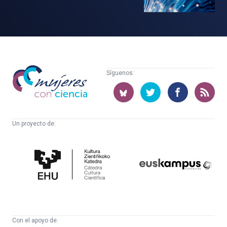
Mujeres
Síguenos:
con
ciencia
Un proyecto de:
Cátedra
Euskampus
de
Fundazioa
Cultura
Científica
Con el apoyo de: