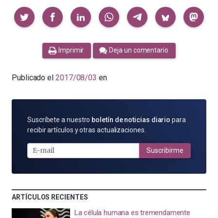
Compartir
Imprimir
Deja un comentario
Publicado el
2017/08/03
en
SUSCRÍBETE
Suscríbete a nuestro
boletín de noticias diario
para
POR
recibir artículos y otras actualizaciones.
E-
MAIL
Suscribirme
ARTÍCULOS RECIENTES
La célula humana es tremendamente