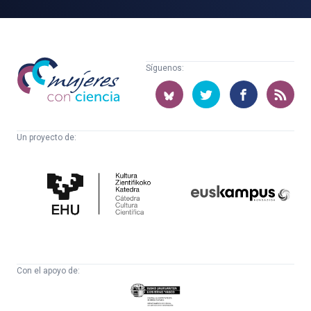
Mujeres
Síguenos:
con
ciencia
Un proyecto de:
Cátedra
Euskampus
de
Fundazioa
Cultura
Científica
Con el apoyo de:
Eusko
Jaurlaritza