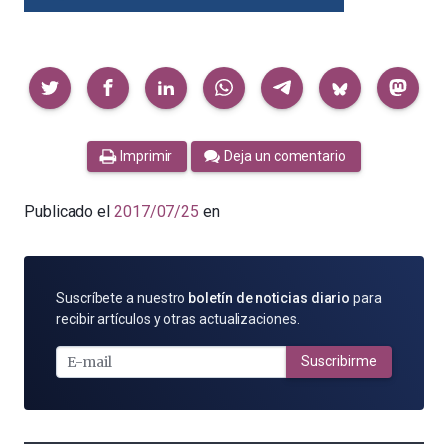
Compartir
Imprimir
Deja un comentario
Publicado el
2017/07/25
en
SUSCRÍBETE
Suscríbete a nuestro
boletín de noticias diario
para
POR
recibir artículos y otras actualizaciones.
E-
MAIL
Suscribirme