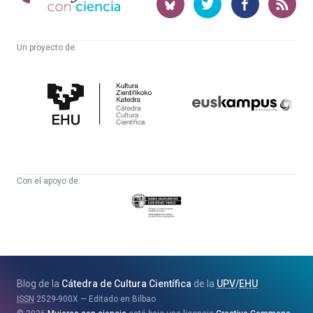
ciencia
Un proyecto de:
Cátedra
Euskampus
de
Fundazioa
Cultura
Científica
Con el apoyo de:
Eusko
Jaurlaritza
-
Zientzia,
Unibertsitate
Blog de la
Cátedra de Cultura Científica
de la
UPV
/
EHU
eta
ISSN
2529-900X
Editado en Bilbao
Berrikuntza