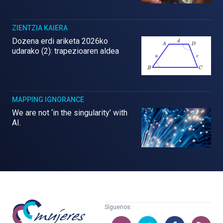
ZIENTZIA KAIERA
Dozena erdi ariketa 2026ko
udarako (2): trapezioaren aldea
MAPPING IGNORANCE
We are not ‘in the singularity’ with
AI.
Mujeres
Síguenos:
con