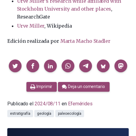
Urve Miller’s research while affiliated with
Stockholm University and other places
,
ResearchGate
Urve Miller
, Wikipedia
Edición realizada por
Marta Macho Stadler
Compartir
Imprimir
Deja un comentario
Publicado el
2024/08/11
en
Efemérides
estratigrafía
geología
paleoecología