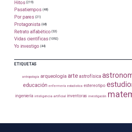
Hitos
(219)
Pasatiempos
(48)
Por pares
(21)
Protagonista
(68)
Retrato alfabético
(53)
Vidas científicas
(1092)
Yo investigo
(44)
ETIQUETAS
astrono
arte
arqueología
astrofísica
antropología
estudio
educación
estereotipo
enfermería
estadistica
matem
ingeniería
inventoras
inteligencia artificial
investigación