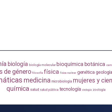
mía
biología
bioquímica
botánica
biología molecular
camb
s de género
física
genética
geologí
filosofía
física nuclear
áticas
medicina
mujeres y cie
microbiología
química
tecnología
salud
zoología
salud pública
virología