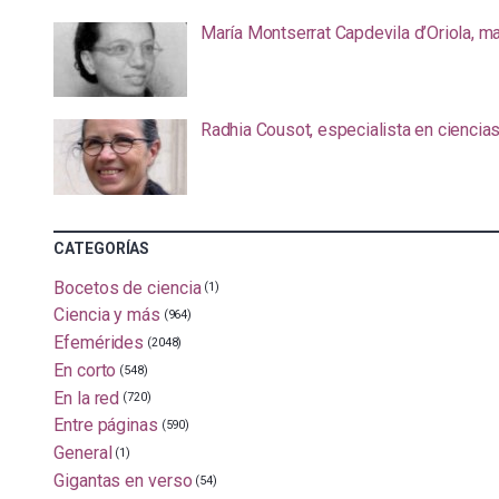
María Montserrat Capdevila d’Oriola, m
Radhia Cousot, especialista en ciencia
CATEGORÍAS
Bocetos de ciencia
(1)
Ciencia y más
(964)
Efemérides
(2048)
En corto
(548)
En la red
(720)
Entre páginas
(590)
General
(1)
Gigantas en verso
(54)