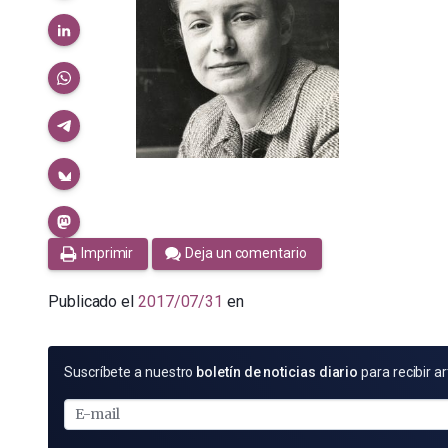
Imprimir
Deja un comentario
Publicado el
2017/07/31
en
SUSCRÍBETE
Suscríbete a nuestro
boletín de noticias diario
para recibir ar
POR
E-
MAIL