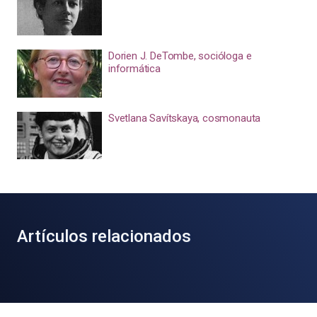
Dorien J. DeTombe, socióloga e
informática
Svetlana Savítskaya, cosmonauta
Artículos relacionados