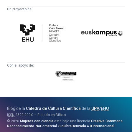
Un proyecto de:
Cátedra
Euskampus
de
Fundazioa
Cultura
Científica
Con el apoyo de:
Eusko
Jaurlaritza
-
Zientzia,
Unibertsitate
Blog de la
Cátedra de Cultura Científica
de la
UPV
/
EHU
eta
ISSN
2529-900X
Editado en Bilbao
Berrikuntza
2026
Mujeres con ciencia
está bajo una licencia
Creative Commons
Saila
Reconocimiento-NoComercial-SinObraDerivada 4.0 Internacional