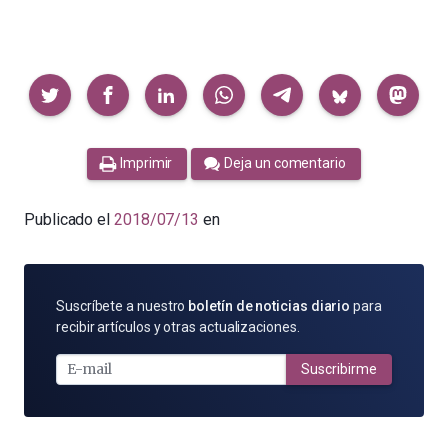
Compartir
Imprimir
Deja un comentario
Publicado el
2018/07/13
en
SUSCRÍBETE
Suscríbete a nuestro
boletín de noticias diario
para
POR
recibir artículos y otras actualizaciones.
E-
MAIL
Suscribirme