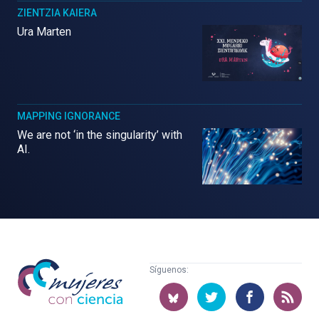
ZIENTZIA KAIERA
Ura Marten
MAPPING IGNORANCE
We are not ‘in the singularity’ with
AI.
Mujeres
Síguenos:
con
ciencia