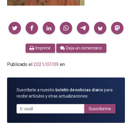
Compartir
Imprimir
Deja un comentario
Publicado el
2021/07/09
en
SUSCRÍBETE
Suscríbete a nuestro
boletín de noticias diario
para
POR
recibir artículos y otras actualizaciones.
E-
MAIL
Suscribirme