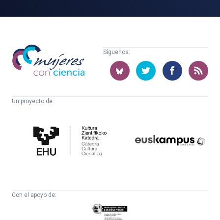
Mujeres
Síguenos:
con
ciencia
Un proyecto de:
Cátedra
Euskampus
de
Fundazioa
Cultura
Científica
Con el apoyo de:
Eusko