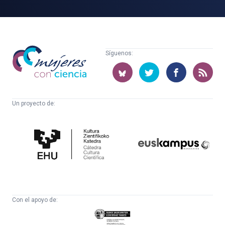
Mujeres
Síguenos:
con
ciencia
Un proyecto de:
Cátedra
Euskampus
de
Fundazioa
Cultura
Científica
Con el apoyo de:
Eusko