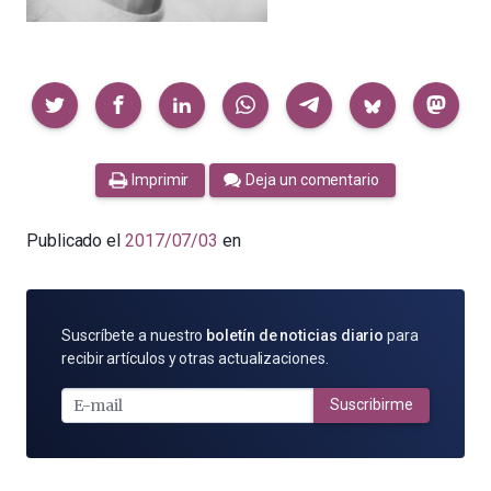
Compartir
Imprimir
Deja un comentario
Publicado el
2017/07/03
en
SUSCRÍBETE
Suscríbete a nuestro
boletín de noticias diario
para
POR
recibir artículos y otras actualizaciones.
E-
MAIL
Suscribirme