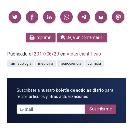
Compartir
Imprimir
Deja un comentario
Publicado el
2017/06/29
en
Vidas científicas
farmacología
medicina
neurociencia
química
SUSCRÍBETE
Suscríbete a nuestro
boletín de noticias diario
para
POR
recibir artículos y otras actualizaciones.
E-
MAIL
Suscribirme