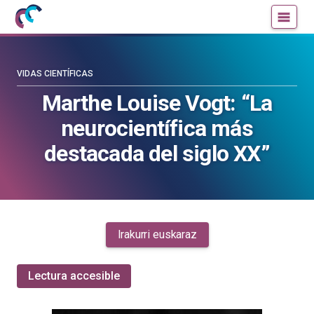
Mujeres
Un
con
blog
ciencia
de
—
la
VIDAS CIENTÍFICAS
Cátedra
Cátedra
Marthe Louise Vogt: “La
de
de
neurocientífica más
Cultura
Cultura
Científica
Científica
destacada del siglo XX”
de
de
la
la
UPV/EHU
UPV/EHU
Irakurri euskaraz
Lectura accesible