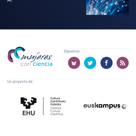
Mujeres
Síguenos:
con
ciencia
Un proyecto de:
Cátedra
Euskampus
de
Fundazioa
Cultura
Científica