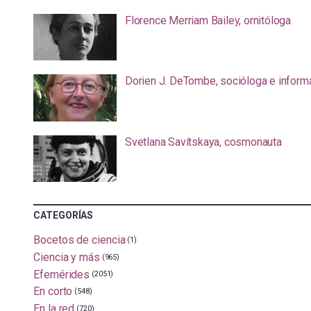
Florence Merriam Bailey, ornitóloga
Dorien J. DeTombe, socióloga e inform
Svetlana Savítskaya, cosmonauta
CATEGORÍAS
Bocetos de ciencia
(1)
Ciencia y más
(965)
Efemérides
(2051)
En corto
(548)
En la red
(720)