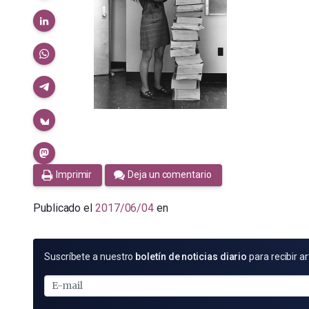
Imprimir
Deja un comentario
Publicado el
2017/06/04
en
SUSCRÍBETE
Suscríbete a nuestro
boletín de noticias diario
para recibir ar
POR
E-
MAIL