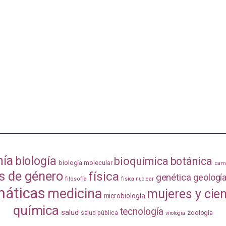
mía
biología
bioquímica
botánica
biología molecular
camb
s de género
física
genética
geologí
filosofía
física nuclear
áticas
medicina
mujeres y cie
microbiología
química
tecnología
salud
zoología
salud pública
virología