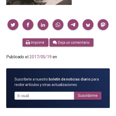
Compartir
Imprimir
Deja un comentario
Publicado el
2017/05/19
en
SUSCRÍBETE
Suscríbete a nuestro
boletín de noticias diario
para
POR
recibir artículos y otras actualizaciones.
E-
MAIL
Suscribirme