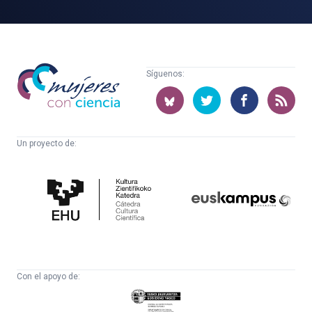
Mujeres
Síguenos:
con
ciencia
Un proyecto de:
Cátedra
Euskampus
de
Fundazioa
Cultura
Científica
Con el apoyo de:
Eusko