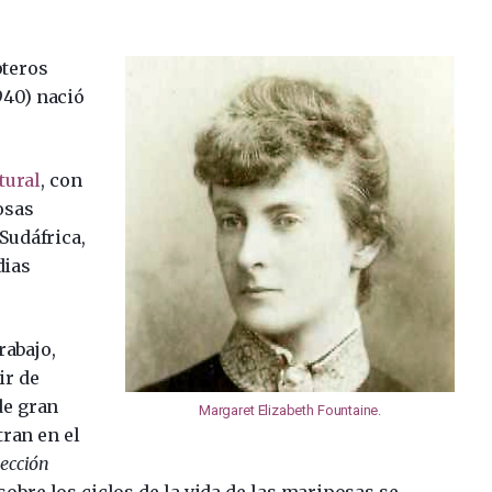
pteros
940) nació
tural
, con
osas
 Sudáfrica,
dias
rabajo,
ir de
de gran
Margaret Elizabeth Fountaine
.
tran en el
lección
sobre los ciclos de la vida de las mariposas se