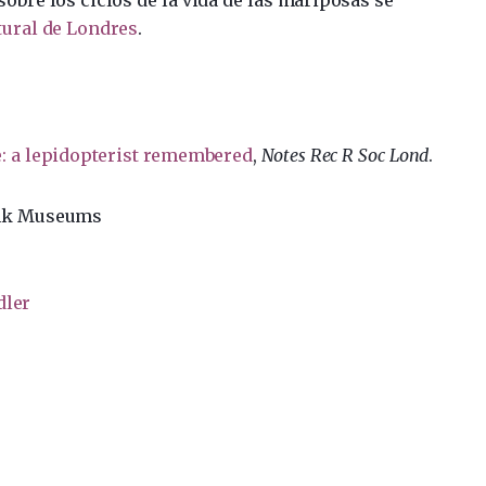
tural de Londres
.
: a lepidopterist remembered
,
Notes Rec R Soc Lond
.
olk Museums
dler