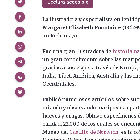
Compartir
Lectura accesible
La ilustradora y especialista en lepidó
Margaret Elizabeth Fountaine
(1862-1
un 16 de mayo.
Fue una gran ilustradora de
historia na
un gran conocimiento sobre las marip
gracias a sus viajes a través de Europa,
India, Tíbet, América, Australia y las In
Occidentales.
Publicó numerosos artículos sobre su t
criando y observando mariposas a part
huevos y orugas. Obtuvo especímenes 
calidad, 22.000 de los cuales se encuen
Museo del
Castillo de Norwich
: es la
co
Fountaine-Neimy
. Sus cuatro cuadernos 