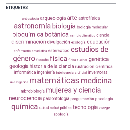
ETIQUETAS
arte
arqueología
astrofísica
antropología
astronomía
biología
biología molecular
bioquímica
botánica
ciencia
cambio climático
discriminación
educación
divulgación
ecología
estudios de
estereotipo
enfermería
estadistica
género
física
genética
filosofía
física nuclear
geología
historia de la ciencia
ilustración científica
informática
ingeniería
inventoras
inteligencia artificial
matemáticas
medicina
investigación
mujeres y ciencia
microbiología
neurociencia
paleontología
programación
psicología
química
tecnología
salud
salud pública
virología
zoología