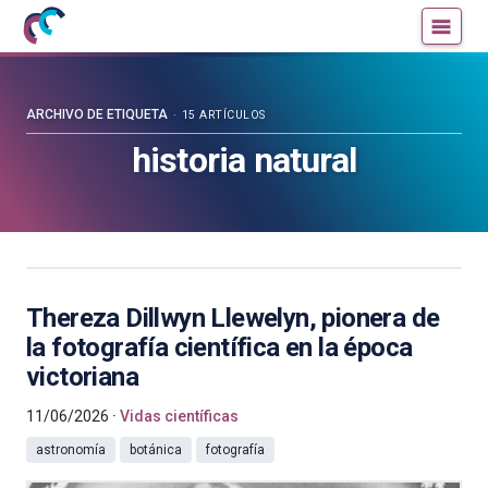
Mujeres
Un
con
blog
ciencia
de
—
la
ARCHIVO DE ETIQUETA
15 ARTÍCULOS
Cátedra
Cátedra
historia natural
de
de
Cultura
Cultura
Científica
Científica
de
de
la
la
UPV/EHU
UPV/EHU
Thereza Dillwyn Llewelyn, pionera de
la fotografía científica en la época
victoriana
11/06/2026
Vidas científicas
astronomía
botánica
fotografía