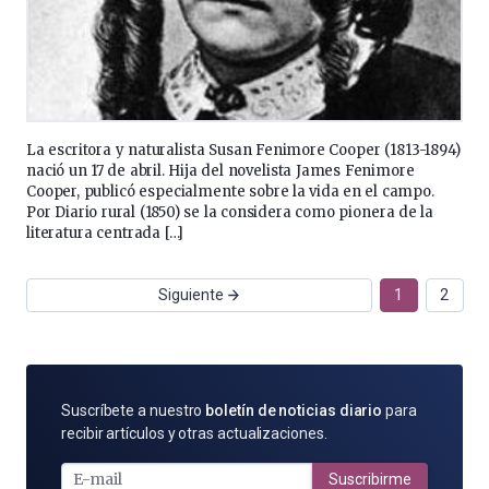
La escritora y naturalista Susan Fenimore Cooper (1813-1894)
nació un 17 de abril. Hija del novelista James Fenimore
Cooper, publicó especialmente sobre la vida en el campo.
Por Diario rural (1850) se la considera como pionera de la
literatura centrada […]
Siguiente
1
2
SUSCRÍBETE
Suscríbete a nuestro
boletín de noticias diario
para
POR
recibir artículos y otras actualizaciones.
E-
MAIL
Suscribirme