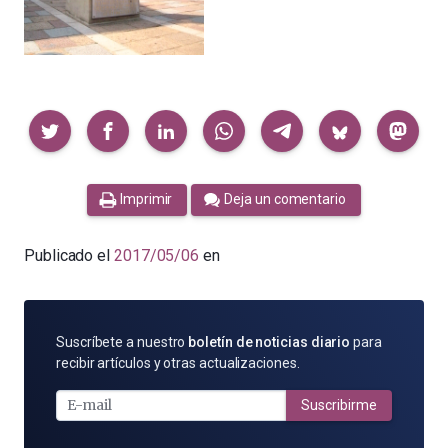
Compartir
Imprimir
Deja un comentario
Publicado el
2017/05/06
en
SUSCRÍBETE
Suscríbete a nuestro
boletín de noticias diario
para
POR
recibir artículos y otras actualizaciones.
E-
MAIL
Suscribirme