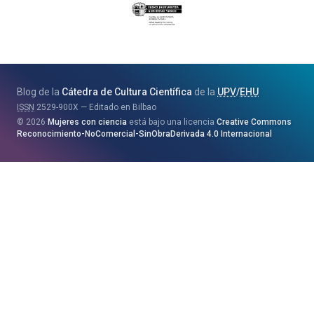
Eusko
Jaurlaritza
-
Zientzia,
Unibertsitate
Blog de la
Cátedra de Cultura Científica
de la
UPV
/
EHU
eta
ISSN
2529-900X
Editado en Bilbao
Berrikuntza
2026
Mujeres con ciencia
está bajo una licencia
Creative Commons
Saila
Reconocimiento-NoComercial-SinObraDerivada 4.0 Internacional