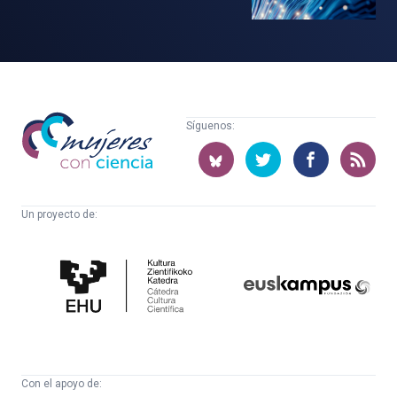
Mujeres
Síguenos:
con
ciencia
Un proyecto de:
Cátedra
Euskampus
de
Fundazioa
Cultura
Científica
Con el apoyo de: