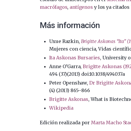
macrófagos
,
antígenos
y los ya citados 
Más información
Uxue Razkin,
Brigitte Askonas “Ita” (
Mujeres con ciencia, Vidas científic
Ita Askonas Bursaries
, University 
Anne O’Garra,
Brigitte Askonas (19
494 (37)(2013) doi:10.1038/494037a
Peter Openshaw,
Dr Brigitte Askona
(4) (2013) 865–866
Brigitte Askonas
, What is Biotech
Wikipedia
Edición realizada por
Marta Macho Sta