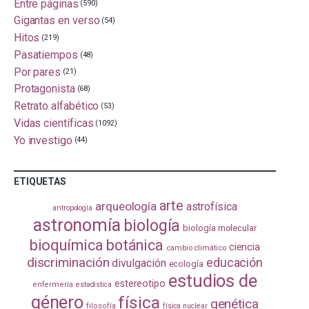
Entre páginas
(590)
Gigantas en verso
(54)
Hitos
(219)
Pasatiempos
(48)
Por pares
(21)
Protagonista
(68)
Retrato alfabético
(53)
Vidas científicas
(1092)
Yo investigo
(44)
ETIQUETAS
arte
arqueología
astrofísica
antropología
astronomía
biología
biología molecular
bioquímica
botánica
ciencia
cambio climático
discriminación
educación
divulgación
ecología
estudios de
estereotipo
enfermería
estadistica
género
física
genética
filosofía
física nuclear