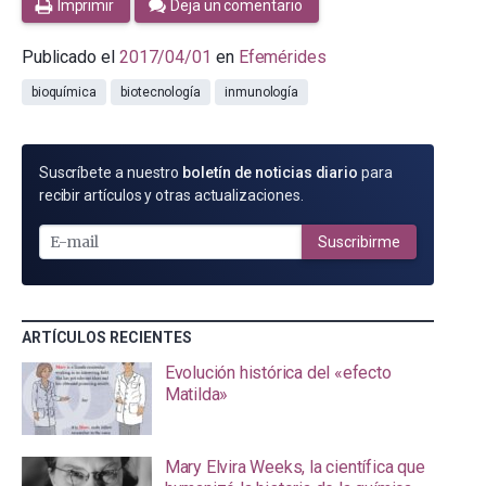
Imprimir
Deja un comentario
Publicado el
2017/04/01
en
Efemérides
bioquímica
biotecnología
inmunología
SUSCRÍBETE
Suscríbete a nuestro
boletín de noticias diario
para
POR
recibir artículos y otras actualizaciones.
E-
MAIL
Suscribirme
ARTÍCULOS RECIENTES
Evolución histórica del «efecto
Matilda»
Mary Elvira Weeks, la científica que