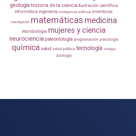
geología
historia de la ciencia
ilustración científica
informática
ingeniería
inventoras
inteligencia artificial
matemáticas
medicina
investigación
mujeres y ciencia
microbiología
neurociencia
paleontología
programación
psicología
química
tecnología
salud
salud pública
virología
zoología