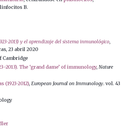
linfocitos B.
1923-2013) y el aprendizaje del sistema inmunológico
,
as, 23 abril 2020
of Cambridge
23–2013). The ‘grand dame’ of immunology
,
Nature
s (1923-2012)
,
European Journal on Immunology
. vol. 43
nology
dler