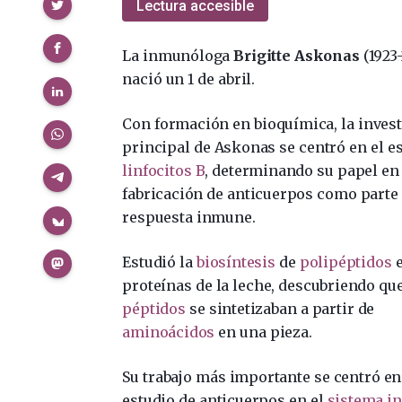
Compartir
Lectura accesible
La inmunóloga
Brigitte Askonas
(1923-
nació un 1 de abril.
Con formación en bioquímica, la inves
principal de Askonas se centró en el e
linfocitos B
, determinando su papel en 
fabricación de anticuerpos como parte 
respuesta inmune.
Estudió la
biosíntesis
de
polipéptidos
proteínas de la leche, descubriendo que
péptidos
se sintetizaban a partir de
aminoácidos
en una pieza.
Su trabajo más importante se centró en
estudio de anticuerpos en el
sistema i