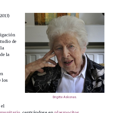
2013)
tigación
studio de
la
de la
en
 los
Brigitte Askonas
.
 el
nmunitario
, centrándose en
plasmocitos
,